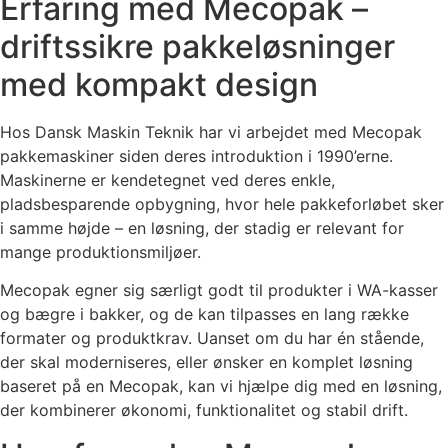
Erfaring med Mecopak –
driftssikre pakkeløsninger
med kompakt design
Hos
Dansk
Maskin
Teknik
har
vi
arbejdet
med
Mecopak
pakkemaskiner
siden
deres
introduktion
i
1990’
erne.
Maskinerne
er
kendetegnet
ved
deres
enkle,
pladsbesparende
opbygning,
hvor
hele
pakkeforløbet
sker
i
samme
højde –
en
løsning,
der
stadig
er
relevant
for
mange
produktionsmiljøer.
Mecopak
egner
sig
særligt
godt
til
produkter
i
WA-
kasser
og
bægre
i
bakker,
og
de
kan
tilpasses
en
lang
række
formater
og
produktkrav.
Uanset
om
du
har
én
stående,
der
skal
moderniseres,
eller
ønsker
en
komplet
løsning
baseret
på
en
Mecopak,
kan
vi
hjælpe
dig
med
en
løsning,
der
kombinerer
økonomi,
funktionalitet
og
stabil
drift.