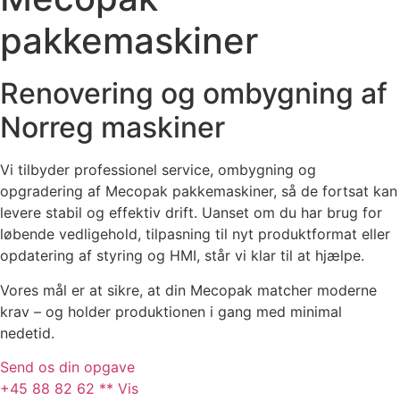
pakkemaskiner
Renovering og ombygning af
Norreg maskiner
Vi
tilbyder
professionel
service,
ombygning
og
opgradering
af
Mecopak
pakkemaskiner,
så
de
fortsat
kan
levere
stabil
og
effektiv
drift.
Uanset
om
du
har
brug
for
løbende
vedligehold,
tilpasning
til
nyt
produktformat
eller
opdatering
af
styring
og
HMI,
står
vi
klar
til
at
hjælpe.
Vores
mål
er
at
sikre,
at
din
Mecopak
matcher
moderne
krav –
og
holder
produktionen
i
gang
med
minimal
nedetid.
Send os din opgave
+45 88 82 62 ** Vis