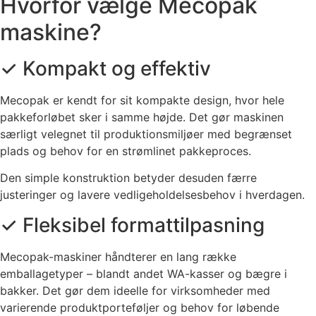
Hvorfor vælge Mecopak
maskine?
✓ Kompakt og effektiv
Mecopak
er
kendt
for
sit
kompakte
design,
hvor
hele
pakkeforløbet
sker
i
samme
højde.
Det
gør
maskinen
særligt
velegnet
til
produktionsmiljøer
med
begrænset
plads
og
behov
for
en
strømlinet
pakkeproces.
Den
simple
konstruktion
betyder
desuden
færre
justeringer
og
lavere
vedligeholdelsesbehov
i
hverdagen.
✓ Fleksibel formattilpasning
Mecopak-
maskiner
håndterer
en
lang
række
emballagetyper –
blandt
andet
WA-
kasser
og
bægre
i
bakker.
Det
gør
dem
ideelle
for
virksomheder
med
varierende
produktporteføljer
og
behov
for
løbende