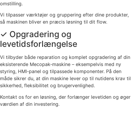
omstilling.
Vi
tilpasser
værktøjer
og
gruppering
efter
dine
produkter,
så
maskinen
bliver
en
præcis
løsning
til
dit
flow.
✓ Opgradering og
levetidsforlængelse
Vi
tilbyder
både
reparation
og
komplet
opgradering
af
din
eksisterende
Mecopak-
maskine –
eksempelvis
med
ny
styring,
HMI-
panel
og
tilpassede
komponenter.
På
den
måde
sikrer
du,
at
din
maskine
lever
op
til
nutidens
krav
til
sikkerhed,
fleksibilitet
og
brugervenlighed.
Kontakt
os
for
en
løsning,
der
forlænger
levetiden
og
øger
værdien
af
din
investering.