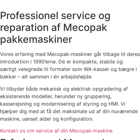
Professionel service og
reparation af Mecopak
pakkemaskiner
Vores
erfaring
med
Mecopak-
maskiner
går
tilbage
til
deres
introduktion
i
1990’
erne.
De
er
kompakte,
stabile
og
særligt
velegnede
til
formater
som
WA-
kasser
og
bægre
i
bakker –
alt
sammen
i
én
arbejdshøjde.
Vi
tilbyder
både
mekanisk
og
elektrisk
opgradering
af
eksisterende
modeller,
herunder
ny
gruppering,
kasserejsning
og
modernisering
af
styring
og
HMI.
Vi
hjælper
dig
med
at
få
det
maksimale
ud
af
din
nuværende
maskine,
uanset
alder
og
konfiguration.
Kontakt os om service af din Mecopak-maskine