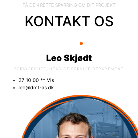
FÅ DEN RETTE SPARRING OM DIT PROJEKT
KONTAKT OS
Leo Skjødt
SERVICECHEF, HEAD OF SERVICE DEPARTMENT
27 10 00 ** Vis
leo@dmt-as.dk